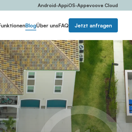
Android-App
iOS-App
evoove Cloud
Funktionen
Blog
Über uns
FAQ
Jetzt anfragen