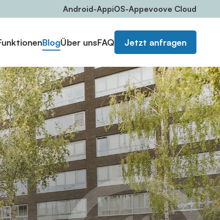
Android-App
iOS-App
evoove Cloud
Funktionen
Blog
Über uns
FAQ
Jetzt anfragen